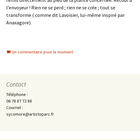
remis directement au pied de la plante concernée. Retour à
l’envoyeur ! Rien ne se perd ; rien ne se crée ; tout se
transforme ( comme dit Lavoisier, lui-même inspiré par
Anaxagore).
Un commentaire pour le moment
Contact
Téléphone :
06 78 87 72 88
Courriel :
sycomore@artistoparc.fr