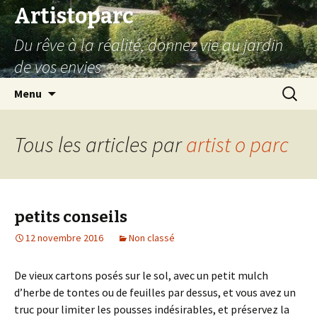
Artistoparc
Du rêve à la réalité, donnez vie au jardin
de vos envies
Aller
Recherc
Menu
au
contenu
principal
Tous les articles par
artist o parc
petits conseils
12 novembre 2016
Non classé
De vieux cartons posés sur le sol, avec un petit mulch
d’herbe de tontes ou de feuilles par dessus, et vous avez un
truc pour limiter les pousses indésirables, et préservez la