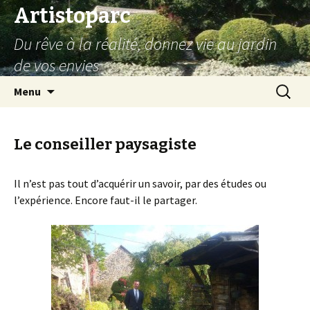
Artistoparc
Du rêve à la réalité, donnez vie au jardin
de vos envies
Aller
Recherc
Menu
au
contenu
principal
Le conseiller paysagiste
Il n’est pas tout d’acquérir un savoir, par des études ou
l’expérience. Encore faut-il le partager.