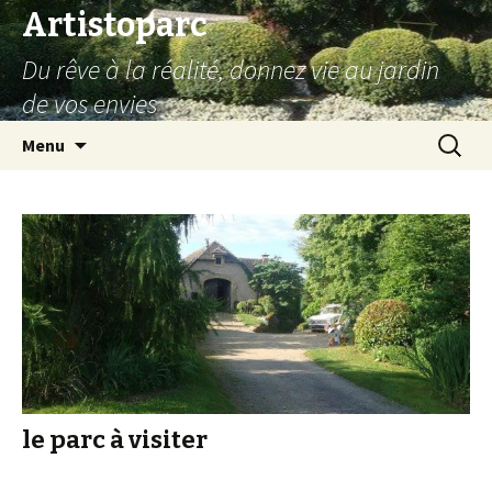
Artistoparc
Du rêve à la réalité, donnez vie au jardin
de vos envies
Aller
Recherc
Menu
au
contenu
principal
le parc à visiter