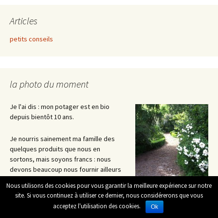
Articles
petits conseils
la photo du moment
Je l'ai dis : mon potager est en bio
depuis bientôt 10 ans.
Je nourris sainement ma famille des
quelques produits que nous en
sortons, mais soyons francs : nous
devons beaucoup nous fournir ailleurs
si nous voulons nous rassasier. Je ne
Nous utilisons des cookies pour vous garantir la meilleure expérience sur notre
suis pas maraîcher ; je ne suis pas en mesure, ni n'ai la volonté, de
site. Si vous continuez à utiliser ce dernier, nous considérerons que vous
faire plus pour le moment.
acceptez l'utilisation des cookies.
Ok