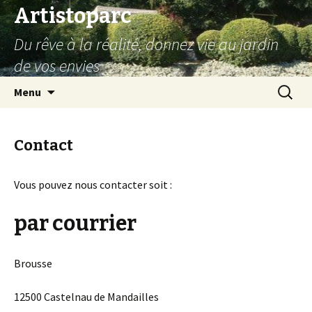
Artistoparc
Du rêve à la réalité, donnez vie au jardin
de vos envies
Aller
Recherc
Menu
au
contenu
principal
Contact
Vous pouvez nous contacter soit :
par courrier
Brousse
12500 Castelnau de Mandailles