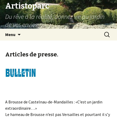
Artistoparc
Du rêve à la réalité, donnez vie au jardin
de vos envies
Aller
Recherc
Menu
au
contenu
principal
Articles de presse.
A Brousse de Castelnau-de-Mandailles : «C’est un jardin
extraordinaire…»
Le hameau de Brousse n’est pas Versailles et pourtant il s’y