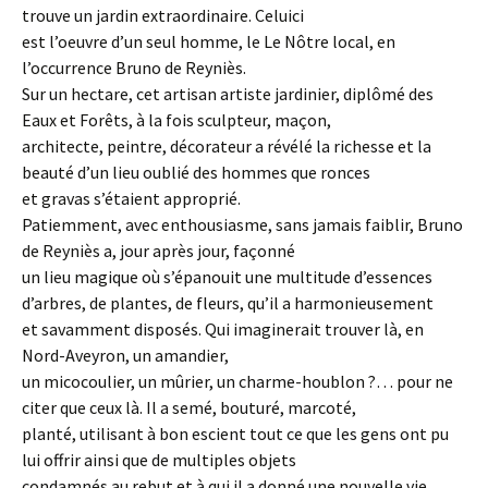
trouve un jardin extraordinaire. Celuici
est l’oeuvre d’un seul homme, le Le Nôtre local, en
l’occurrence Bruno de Reyniès.
Sur un hectare, cet artisan artiste jardinier, diplômé des
Eaux et Forêts, à la fois sculpteur, maçon,
architecte, peintre, décorateur a révélé la richesse et la
beauté d’un lieu oublié des hommes que ronces
et gravas s’étaient approprié.
Patiemment, avec enthousiasme, sans jamais faiblir, Bruno
de Reyniès a, jour après jour, façonné
un lieu magique où s’épanouit une multitude d’essences
d’arbres, de plantes, de fleurs, qu’il a harmonieusement
et savamment disposés. Qui imaginerait trouver là, en
Nord-Aveyron, un amandier,
un micocoulier, un mûrier, un charme-houblon ?… pour ne
citer que ceux là. Il a semé, bouturé, marcoté,
planté, utilisant à bon escient tout ce que les gens ont pu
lui offrir ainsi que de multiples objets
condamnés au rebut et à qui il a donné une nouvelle vie.